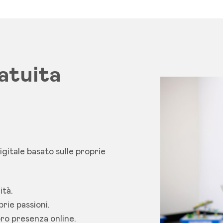
atuita
gitale basato sulle proprie
ità.
rie passioni.
ro presenza online.