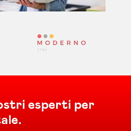
stri esperti per
tale.