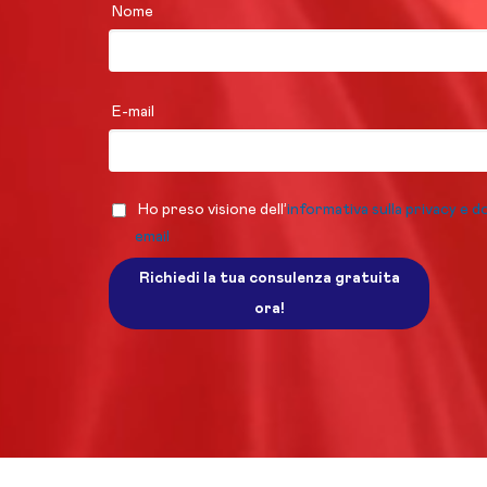
Nome
E-mail
Ho preso visione dell’
informativa sulla privacy e d
email
Richiedi la tua consulenza gratuita
ora!