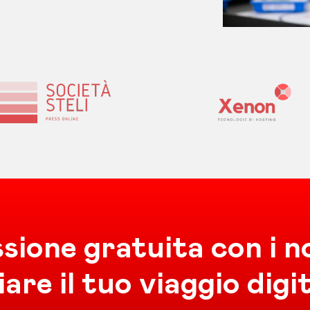
sione gratuita con i no
iare il tuo viaggio digi