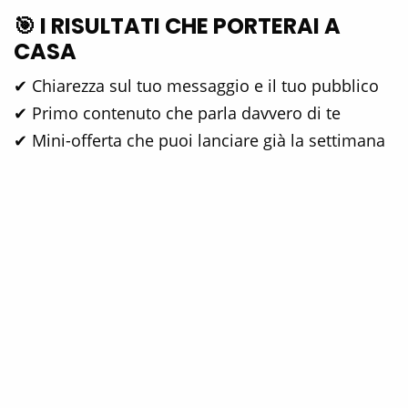
🎯 I RISULTATI CHE PORTERAI A
CASA
✔ Chiarezza sul tuo messaggio e il tuo pubblico
✔ Primo contenuto che parla davvero di te
✔ Mini-offerta che puoi lanciare già la settimana
successiva
✔ Piano di comunicazione per i prossimi 7-14
giorni
✔ Più sicurezza, più energia, più allineamento
📍 COME PARTECIPARE
📅 Quando:
22–23 ottobre
📍 Dove:
Online su Zoom + in presenza a Roma
(posti limitati)