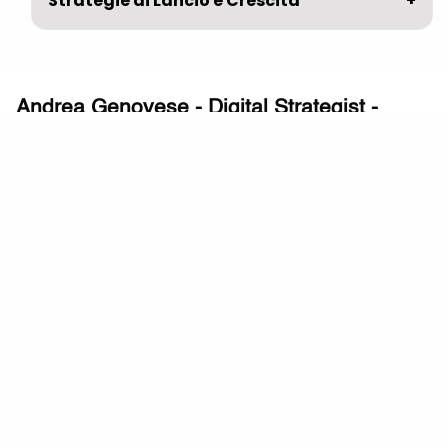
Strategie di Lancio e Crescita
Andrea Genovese - Digital Strategist -
Business Coach
Scopri e sviluppa le tue potenzialità e quelle della
tua impresa. Ti aiuto a creare e lanciare prodotti e
servizi digitali, progetti online e startup innovative.
Privacy Policy
Terms of service
Cookie Policy